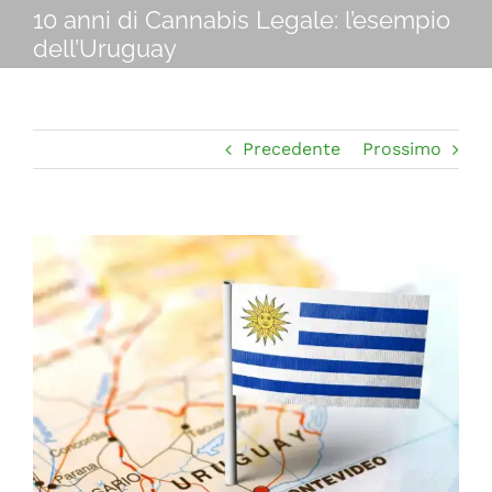
Navigation
10 anni di Cannabis Legale: l’esempio
CHI SIAMO
dell’Uruguay
SHOP ONLINE
Precedente
Prossimo
PUNTI VENDITA
DELIVERY ROMA
Ingrandisci
immagine
RIVENDITORI
FIERE E COLLABORAZIONI
CONTATTI