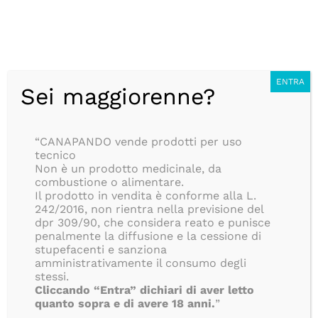
Salta
CONSEGNA ANONIMA IN 24/48H, SEMPRE GRATUITA, PER
al
TUTTI GLI ORDINI SUPERIORI AD 39€, ISOLE COMPRESE!!
contenuto
BLOG
Italiano
ENTRA
Sei maggiorenne?
Ottimo
“CANAPANDO vende prodotti per uso
191
tecnico
Recensioni
Non è un prodotto medicinale, da
combustione o alimentare.
Il prodotto in vendita è conforme alla L.
242/2016, non rientra nella previsione del
dpr 309/90, che considera reato e punisce
penalmente la diffusione e la cessione di
stupefacenti e sanziona
amministrativamente il consumo degli
stessi.
Cliccando “Entra” dichiari di aver letto
quanto sopra e di avere 18 anni.
”
Toggle