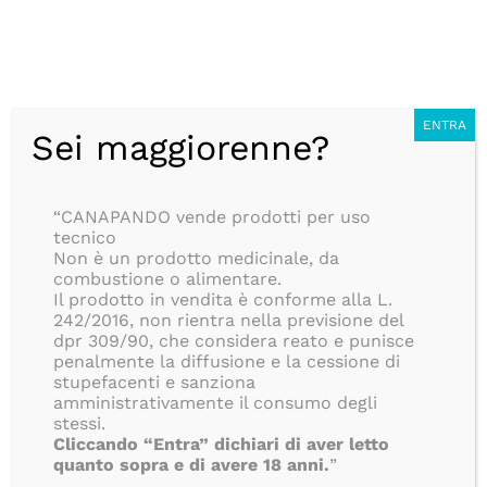
Salta
CONSEGNA ANONIMA IN 24/48H, SEMPRE GRATUITA, PER
al
TUTTI GLI ORDINI SUPERIORI AD 39€, ISOLE COMPRESE!!
contenuto
BLOG
Italiano
ENTRA
Sei maggiorenne?
Ottimo
“CANAPANDO vende prodotti per uso
191
tecnico
Recensioni
Non è un prodotto medicinale, da
combustione o alimentare.
Il prodotto in vendita è conforme alla L.
242/2016, non rientra nella previsione del
dpr 309/90, che considera reato e punisce
penalmente la diffusione e la cessione di
stupefacenti e sanziona
amministrativamente il consumo degli
stessi.
Cliccando “Entra” dichiari di aver letto
quanto sopra e di avere 18 anni.
”
Toggle