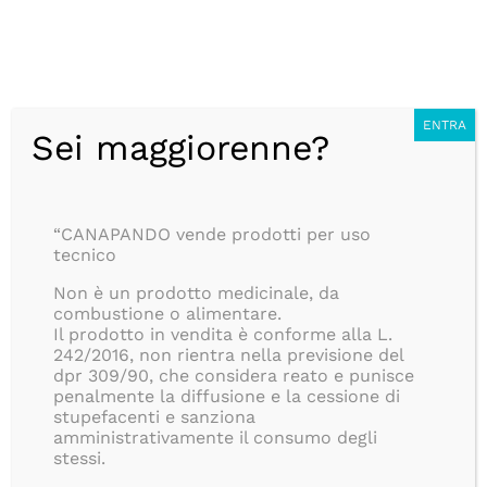
Salta
CONSEGNA ANONIMA IN 24/48H, SEMPRE GRATUITA, PER
al
TUTTI GLI ORDINI SUPERIORI AD 39€, ISOLE COMPRESE!!
contenuto
BLOG
Italiano
ENTRA
Sei maggiorenne?
Ottimo
191
“CANAPANDO vende prodotti per uso
tecnico
Recensioni
Non è un prodotto medicinale, da
combustione o alimentare.
Il prodotto in vendita è conforme alla L.
242/2016, non rientra nella previsione del
dpr 309/90, che considera reato e punisce
penalmente la diffusione e la cessione di
stupefacenti e sanziona
amministrativamente il consumo degli
stessi.
Toggle