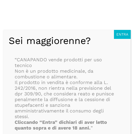
Salta
CONSEGNA ANONIMA IN 24/48H, SEMPRE GRATUITA, PER
al
TUTTI GLI ORDINI SUPERIORI AD 39€, ISOLE COMPRESE!!
contenuto
BLOG
Italiano
ENTRA
Sei maggiorenne?
Ottimo
“CANAPANDO vende prodotti per uso
191
tecnico
Recensioni
Non è un prodotto medicinale, da
combustione o alimentare.
Il prodotto in vendita è conforme alla L.
242/2016, non rientra nella previsione del
dpr 309/90, che considera reato e punisce
penalmente la diffusione e la cessione di
stupefacenti e sanziona
amministrativamente il consumo degli
stessi.
Cliccando “Entra” dichiari di aver letto
quanto sopra e di avere 18 anni.
”
Toggle