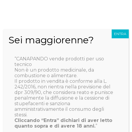
Salta
CONSEGNA ANONIMA IN 24/48H, SEMPRE GRATUITA,
al
PER TUTTI GLI ORDINI SUPERIORI AD 39€, ISOLE
contenuto
COMPRESE!!
ENTRA
BLOG
Italiano
Sei maggiorenne?
Ottimo
“CANAPANDO vende prodotti per uso
tecnico
191
Non è un prodotto medicinale, da
combustione o alimentare.
Recensioni
Il prodotto in vendita è conforme alla L.
242/2016, non rientra nella previsione del
dpr 309/90, che considera reato e punisce
penalmente la diffusione e la cessione di
stupefacenti e sanziona
amministrativamente il consumo degli
stessi.
Cliccando “Entra” dichiari di aver letto
quanto sopra e di avere 18 anni.
”