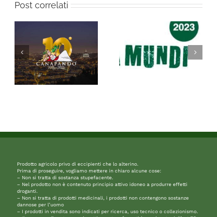
Post correlati
Prodotto agricolo privo di eccipienti che lo alterino.
Prima di proseguire, vogliamo mettere in chiaro alcune cose:
– Non si tratta di sostanza stupefacente.
– Nel prodotto non è contenuto principio attivo idoneo a produrre effetti
droganti.
– Non si tratta di prodotti medicinali, i prodotti non contengono sostanze
dannose per l’uomo
– I prodotti in vendita sono indicati per ricerca, uso tecnico o collezionismo.