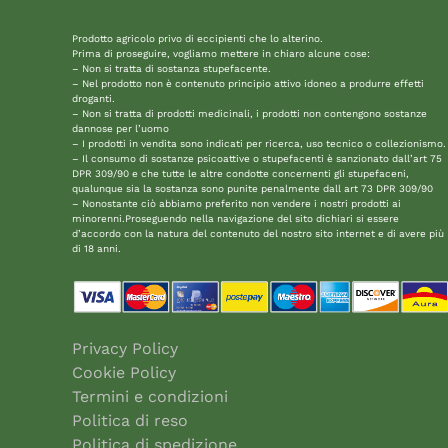
Prodotto agricolo privo di eccipienti che lo alterino.
Prima di proseguire, vogliamo mettere in chiaro alcune cose:
– Non si tratta di sostanza stupefacente.
– Nel prodotto non è contenuto principio attivo idoneo a produrre effetti
droganti.
– Non si tratta di prodotti medicinali, i prodotti non contengono sostanze
dannose per l’uomo
– I prodotti in vendita sono indicati per ricerca, uso tecnico o collezionismo.
– Il consumo di sostanze psicoattive o stupefacenti è sanzionato dall’art 75
DPR 309/90 e che tutte le altre condotte concernenti gli stupefaceni,
qualunque sia la sostanza sono punite penalmente dall art 73 DPR 309/90
– Nonostante ciò abbiamo preferito non vendere i nostri prodotti ai
minorenni.Proseguendo nella navigazione del sito dichiari si essere
d’accordo con la natura del contenuto del nostro sito internet e di avere più
di 18 anni.
Privacy Policy
Cookie Policy
Termini e condizioni
Politica di reso
Politica di spedizione