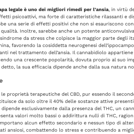
apa legale è uno dei migliori rimedi per l’ansia
, in virtù 
ti psicoattivi, ma forte di caratteristiche rilassanti e dis
e una serie di effetti positivi che non si esauriscono con
 qualità. Inoltre, sarebbe anche un potente anticonvulsiv
ndrome da stress che colpisce la maggior parte degli itali
nina, favorendo la cosiddetta neurogenesi dell’ippocampo.
ti nel trattamento dell’ansia. Il cannabidiolo appartiene
ndo una crescente popolarità, dovuta proprio al suo imp
e detto, la sua efficacia dipende anche dalla sua natura no
te
a le proprietà terapeutiche del CBD, pur essendo il seco
tuisce da solo oltre il 40% delle sostanze attive presenti n
ò dipende esclusivamente dalla presenza del THC, un cann
nta valori molto bassi o addirittura nulli di THC, ragion p
comportano alcun effetto secondario e nessun tipo di alter
ati ansiosi, combattendo lo stress e contribuendo a miglio