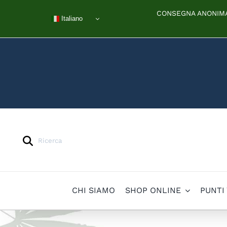
Salta
CONSEGNA ANONIMA 
al
Italiano
contenuto
Products
search
CHI SIAMO
SHOP ONLINE
PUNTI