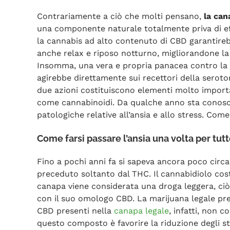
Contrariamente a ciò che molti pensano,
la can
una componente naturale totalmente priva di effet
la cannabis ad alto contenuto di CBD garantirebb
anche relax e riposo notturno, migliorandone la
Insomma, una vera e propria panacea contro la si
agirebbe direttamente sui recettori della seroto
due azioni costituiscono elementi molto importan
come cannabinoidi. Da qualche anno sta conosce
patologiche relative all’ansia e allo stress. Com
Come farsi passare l’ansia una volta per tut
Fino a pochi anni fa si sapeva ancora poco circ
preceduto soltanto dal THC. Il cannabidiolo costi
canapa viene considerata una droga leggera, ci
con il suo omologo CBD. La marijuana legale prese
CBD presenti nella
canapa legale
, infatti, non 
questo composto è favorire la riduzione degli st