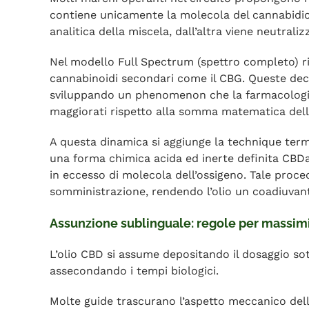
contiene unicamente la molecola del cannabidiol
analitica della miscela, dall’altra viene neutraliz
Nel modello Full Spectrum (spettro completo) rima
cannabinoidi secondari come il CBG. Queste deci
sviluppando un phenomenon che la farmacologia bo
maggiorati rispetto alla somma matematica delle
A questa dinamica si aggiunge la technique termi
una forma chimica acida ed inerte definita CBDa.
in eccesso di molecola dell’ossigeno. Tale proc
somministrazione, rendendo l’olio un coadiuvante
Assunzione sublinguale: regole per massimiz
L’olio CBD si assume depositando il dosaggio sotto
assecondando i tempi biologici.
Molte guide trascurano l’aspetto meccanico dell