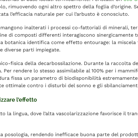
o, rimuovendo ogni altro spettro della foglia d’origine. 
zata l’efficacia naturale per cui l’arbusto è conosciuto.
ngono inalterati i processi co-fattoriali di minerali, terpe
ne di composti differenti interagiscono sinergicamente tr
tanica identifica come effetto entourage: la miscela fina
 diverse parti impiegate.
co-fisica della decarbossilazione. Durante la raccolta del
 Per rendere lo stesso assimilabile al 100% per i mammifer
edura fissa un parametro di biodisponibilità estremamente
 ottimale contro i disturbi del sonno e gli sbilanciament
zare l’effetto
 la lingua, dove l’alta vascolarizzazione favorisce il trans
a posologia, rendendo inefficace buona parte del prodotto