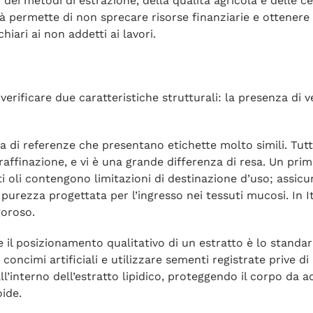
i dei metodi di estrazione, della qualità agricola e delle c
tà permette di non sprecare risorse finanziarie e ottenere 
iari ai non addetti ai lavori.
erificare due caratteristiche strutturali: la presenza di ver
a di referenze che presentano etichette molto simili. Tutta
affinazione, e vi è una grande differenza di resa. Un primo
 oli contengono limitazioni di destinazione d’uso; assicur
 purezza progettata per l’ingresso nei tessuti mucosi. In I
goroso.
e il posizionamento qualitativo di un estratto è lo stand
i o concimi artificiali e utilizzare sementi registrate prive
all’interno dell’estratto lipidico, proteggendo il corpo d
ide.