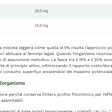
10,0 mg
15,0 mg
una miscela leggera come quella al 5% risulta l’approccio p
ori abituare ai fenotipi legali. Quando l’organismo riconosce
io di assunzione metodico. Le fasce tra il 15% e il 20% s
rità di principio attivo, ottimizzando il rapporto costo/du
ogni consumo superfluo avvalendosi del massimo potenziale 
 l’organismo
iore perché conserva l’intero profilo fitochimico per l’e
assimilabili.
teriali di base isolati termicamente: i cristalli. Un
olio C