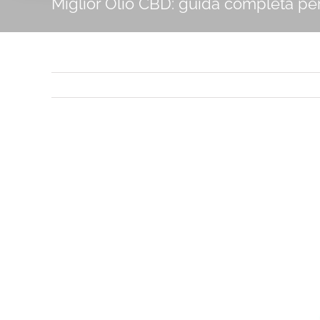
Miglior Olio CBD: guida completa pe
Ingrandisci
immagine