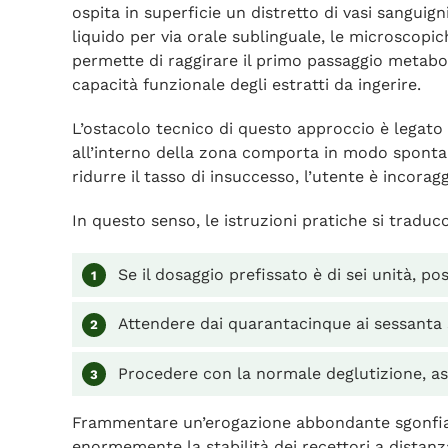
ospita in superficie un distretto di vasi sanguig
liquido per via orale sublinguale, le microscopic
permette di raggirare il primo passaggio metabol
capacità funzionale degli estratti da ingerire.
L’ostacolo tecnico di questo approccio è legato a
all’interno della zona comporta in modo spontaneo
ridurre il tasso di insuccesso, l’utente è incor
In questo senso, le istruzioni pratiche si traducon
Se il dosaggio prefissato è di sei unità, po
Attendere dai quarantacinque ai sessanta s
Procedere con la normale deglutizione, as
Frammentare un’erogazione abbondante sgonfia l
enormemente la stabilità dei recettori a distanza