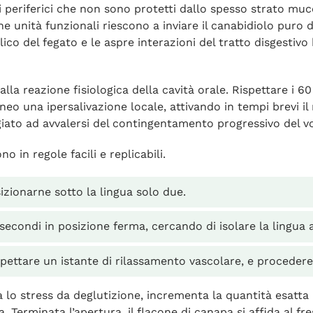
ni periferici che non sono protetti dallo spesso strato muc
he unità funzionali riescono a inviare il canabidiolo puro 
ico del fegato e le aspre interazioni del tratto disgestivo
lla reazione fisiologica della cavità orale. Rispettare i 
 una ipersalivazione locale, attivando in tempi brevi il r
aggiato ad avvalersi del contingentamento progressivo del 
o in regole facili e replicabili.
sizionarne sotto la lingua solo due.
econdi in posizione ferma, cercando di isolare la lingua al
pettare un istante di rilassamento vascolare, e procedere
o stress da deglutizione, incrementa la quantità esatta 
. Terminata l’apertura, il flacone di canapa si affida al 