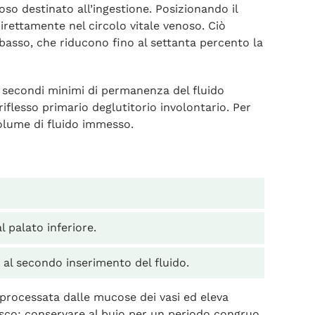
oso destinato all’ingestione. Posizionando il
direttamente nel circolo vitale venoso. Ciò
 basso, che riducono fino al settanta percento la
60 secondi minimi di permanenza del fluido
iflesso primario deglutitorio involontario. Per
volume di fluido immesso.
 palato inferiore.
 al secondo inserimento del fluido.
processata dalle mucose dei vasi ed eleva
fresco: conservare al buio per un periodo congruo