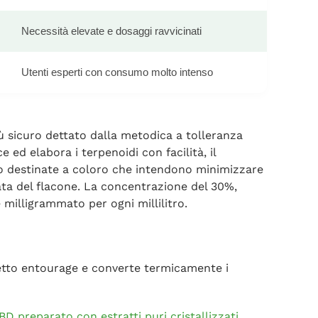
Necessità elevate e dosaggi ravvicinati
Utenti esperti con consumo molto intenso
iù sicuro dettato dalla metodica a tolleranza
 ed elabora i terpenoidi con facilità, il
ono destinate a coloro che intendono minimizzare
rata del flacone. La concentrazione del 30%,
milligrammato per ogni millilitro.
ffetto entourage e converte termicamente i
BD preparato con estratti puri cristallizzati