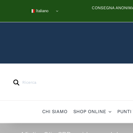
Salta
CONSEGNA ANONIMA 
al
Italiano
contenuto
Products
search
CHI SIAMO
SHOP ONLINE
PUNTI