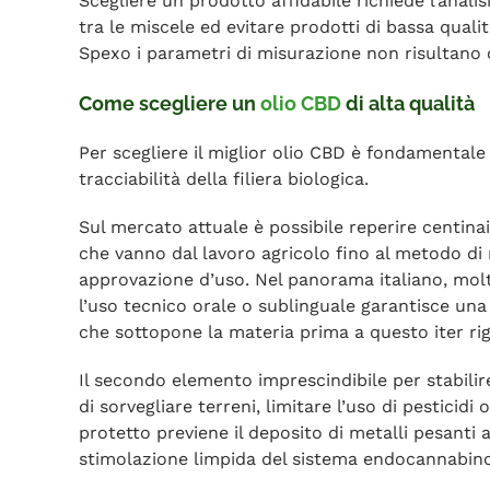
Scegliere un prodotto affidabile richiede l’analis
tra le miscele ed evitare prodotti di bassa quali
Spexo i parametri di misurazione non risultano ch
Come scegliere un
olio CBD
di alta qualità
Per scegliere il miglior olio CBD è fondamentale v
tracciabilità della filiera biologica.
Sul mercato attuale è possibile reperire centinai
che vanno dal lavoro agricolo fino al metodo di r
approvazione d’uso. Nel panorama italiano, molti
l’uso tecnico orale o sublinguale garantisce una
che sottopone la materia prima a questo iter ri
Il secondo elemento imprescindibile per stabilir
di sorvegliare terreni, limitare l’uso di pesticid
protetto previene il deposito di metalli pesanti 
stimolazione limpida del sistema endocannabino