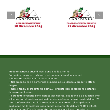
Prodotto agricolo privo di eccipienti che lo alterino.
Prima di proseguire, vogliamo mettere in chiaro alcune cose:
– Non si tratta di sostanza stupefacente.
– Nel prodotto non è contenuto principio attivo idoneo a produrre effetti
droganti.
– Non si tratta di prodotti medicinali, i prodotti non contengono sostanze
dannose per l’uomo
– I prodotti in vendita sono indicati per ricerca, uso tecnico o collezionismo.
– Il consumo di sostanze psicoattive o stupefacenti è sanzionato dall’art 75
DPR 309/90 e che tutte le altre condotte concernenti gli stupefaceni,
qualunque sia la sostanza sono punite penalmente dall art 73 DPR 309/90
– Nonostante ciò abbiamo preferito non vendere i nostri prodotti ai