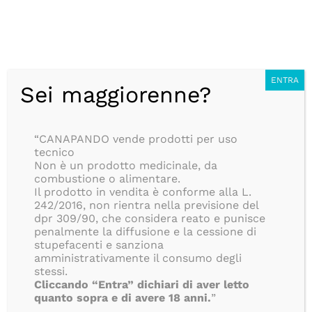
Salta
CONSEGNA ANONIMA IN 24/48H, SEMPRE GRATUITA, PER
al
TUTTI GLI ORDINI SUPERIORI AD 39€, ISOLE COMPRESE!!
contenuto
BLOG
Italiano
ENTRA
Sei maggiorenne?
Ottimo
“CANAPANDO vende prodotti per uso
191
tecnico
Recensioni
Non è un prodotto medicinale, da
combustione o alimentare.
Il prodotto in vendita è conforme alla L.
242/2016, non rientra nella previsione del
dpr 309/90, che considera reato e punisce
penalmente la diffusione e la cessione di
stupefacenti e sanziona
amministrativamente il consumo degli
stessi.
Cliccando “Entra” dichiari di aver letto
quanto sopra e di avere 18 anni.
”
Toggle