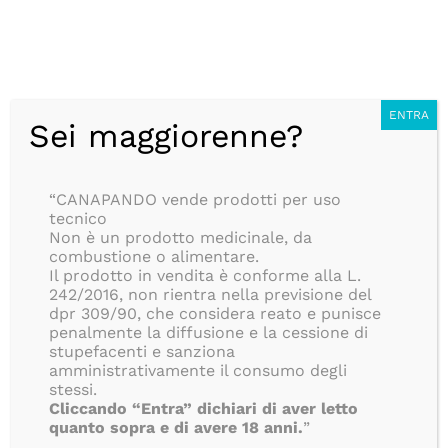
Salta
CONSEGNA ANONIMA IN 24/48H, SEMPRE GRATUITA, PER
al
TUTTI GLI ORDINI SUPERIORI AD 39€, ISOLE COMPRESE!!
contenuto
BLOG
Italiano
ENTRA
Sei maggiorenne?
Ottimo
“CANAPANDO vende prodotti per uso
191
tecnico
Recensioni
Non è un prodotto medicinale, da
combustione o alimentare.
Il prodotto in vendita è conforme alla L.
242/2016, non rientra nella previsione del
dpr 309/90, che considera reato e punisce
penalmente la diffusione e la cessione di
stupefacenti e sanziona
amministrativamente il consumo degli
stessi.
Cliccando “Entra” dichiari di aver letto
quanto sopra e di avere 18 anni.
”
Toggle