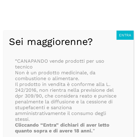
Salta
CONSEGNA ANONIMA IN 24/48H, SEMPRE GRATUITA, PER
al
TUTTI GLI ORDINI SUPERIORI AD 39€, ISOLE COMPRESE!!
contenuto
BLOG
Italiano
ENTRA
Sei maggiorenne?
Ottimo
“CANAPANDO vende prodotti per uso
191
tecnico
Recensioni
Non è un prodotto medicinale, da
combustione o alimentare.
Il prodotto in vendita è conforme alla L.
242/2016, non rientra nella previsione del
dpr 309/90, che considera reato e punisce
penalmente la diffusione e la cessione di
stupefacenti e sanziona
amministrativamente il consumo degli
stessi.
Cliccando “Entra” dichiari di aver letto
quanto sopra e di avere 18 anni.
”
Toggle