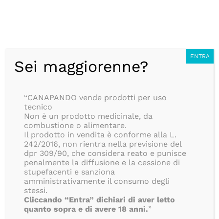
Salta
CONSEGNA ANONIMA IN 24/48H, SEMPRE GRATUITA, PER
al
TUTTI GLI ORDINI SUPERIORI AD 39€, ISOLE COMPRESE!!
contenuto
BLOG
Italiano
ENTRA
Sei maggiorenne?
Ottimo
“CANAPANDO vende prodotti per uso
99
tecnico
Recensioni
Non è un prodotto medicinale, da
combustione o alimentare.
Il prodotto in vendita è conforme alla L.
242/2016, non rientra nella previsione del
dpr 309/90, che considera reato e punisce
penalmente la diffusione e la cessione di
stupefacenti e sanziona
amministrativamente il consumo degli
stessi.
Cliccando “Entra” dichiari di aver letto
Toggle
quanto sopra e di avere 18 anni.
”
Navigation