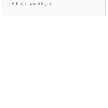
Informazioni legali
CHI SIAMO
SHOP ONLINE
RIVENDITORI PRESENTI IN ITALIA
PUNTI VENDITA
DELIVERY ROMA
HempShop & Tabaccherie
RIVENDITORI
FIERE E COLLABORAZIONI
Farmacie & Parafarmacie
CONTATTI