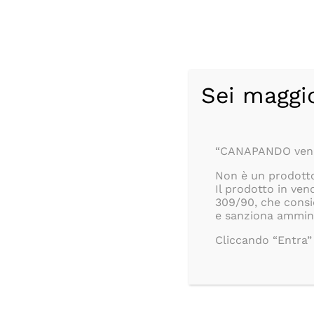
Salta
CONSEGNA ANONIMA I
al
Italiano
contenuto
Sei maggi
“CANAPANDO vende
Non è un prodotto
Il prodotto in ven
Products
309/90, che consi
search
e sanziona ammini
Cliccando “Entra” 
CHI SIAMO
SHOP ONLINE
PUNTI 