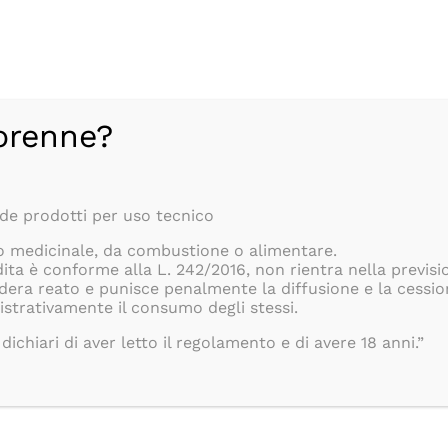
N 24/48H, SEMPRE GRATUITA, PER TUTTI GLI ORDINI SUPERIORI 
COMPRESE!!
Ottimo
orenne?
190
Recensioni
 prodotti per uso tecnico
 medicinale, da combustione o alimentare.
dita è conforme alla L. 242/2016, non rientra nella previsi
dera reato e punisce penalmente la diffusione e la cessio
strativamente il consumo degli stessi.
dichiari di aver letto il regolamento e di avere 18 anni.”
VENDITA
DELIVERY ROMA
RIVENDITORI
FIERE E CO