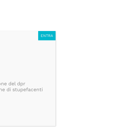
AD 39€, ISOLE
BLOG
ENTRA
one del dpr
ne di stupefacenti
LLABORAZIONI
CONTATTI
FAQ