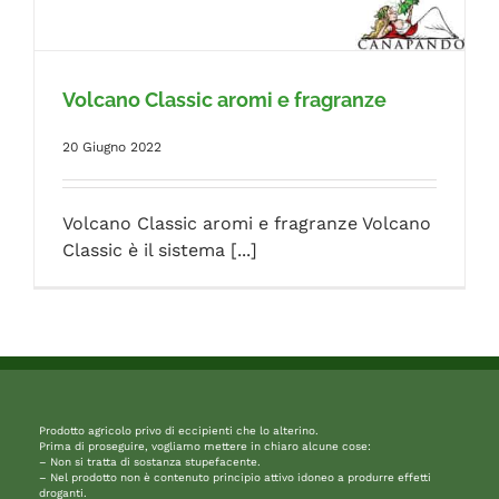
FAQ
Volcano Classic aromi e fragranze
20 Giugno 2022
Volcano Classic aromi e fragranze Volcano
Classic è il sistema [...]
Prodotto agricolo privo di eccipienti che lo alterino.
Prima di proseguire, vogliamo mettere in chiaro alcune cose:
– Non si tratta di sostanza stupefacente.
– Nel prodotto non è contenuto principio attivo idoneo a produrre effetti
droganti.