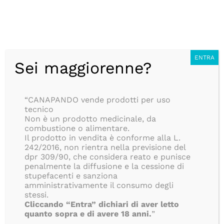
Salta
CONSEGNA ANONIMA IN 24/48H, SEMPRE GRATUITA, PER
al
TUTTI GLI ORDINI SUPERIORI AD 39€, ISOLE COMPRESE!!
contenuto
BLOG
Italiano
ENTRA
Sei maggiorenne?
Ottimo
“CANAPANDO vende prodotti per uso
191
tecnico
Recensioni
Non è un prodotto medicinale, da
combustione o alimentare.
Il prodotto in vendita è conforme alla L.
242/2016, non rientra nella previsione del
dpr 309/90, che considera reato e punisce
penalmente la diffusione e la cessione di
stupefacenti e sanziona
amministrativamente il consumo degli
stessi.
Cliccando “Entra” dichiari di aver letto
quanto sopra e di avere 18 anni.
”
Toggle