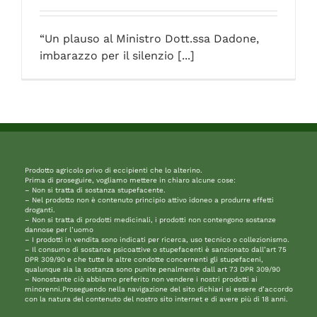
“Un plauso al Ministro Dott.ssa Dadone,
imbarazzo per il silenzio [...]
Prodotto agricolo privo di eccipienti che lo alterino.
Prima di proseguire, vogliamo mettere in chiaro alcune cose:
– Non si tratta di sostanza stupefacente.
– Nel prodotto non è contenuto principio attivo idoneo a produrre effetti
droganti.
– Non si tratta di prodotti medicinali, i prodotti non contengono sostanze
dannose per l’uomo
– I prodotti in vendita sono indicati per ricerca, uso tecnico o collezionismo.
– Il consumo di sostanze psicoattive o stupefacenti è sanzionato dall’art 75
DPR 309/90 e che tutte le altre condotte concernenti gli stupefaceni,
qualunque sia la sostanza sono punite penalmente dall art 73 DPR 309/90
– Nonostante ciò abbiamo preferito non vendere i nostri prodotti ai
minorenni.Proseguendo nella navigazione del sito dichiari si essere d’accordo
con la natura del contenuto del nostro sito internet e di avere più di 18 anni.