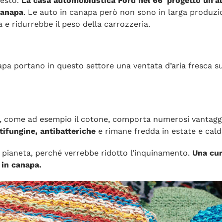
uesto.
La casa automobilistica Ford nel 66′ progettò un’
canapa
. Le auto in canapa però non sono in larga produzi
e ridurrebbe il peso della carrozzeria.
apa portano in questo settore una ventata d’aria fresca s
i, come ad esempio il cotone, comporta numerosi vantaggi
tifungine, antibatteriche
e rimane fredda in estate e cald
l pianeta, perché verrebbe ridotto l’inquinamento.
Una cur
 in canapa.