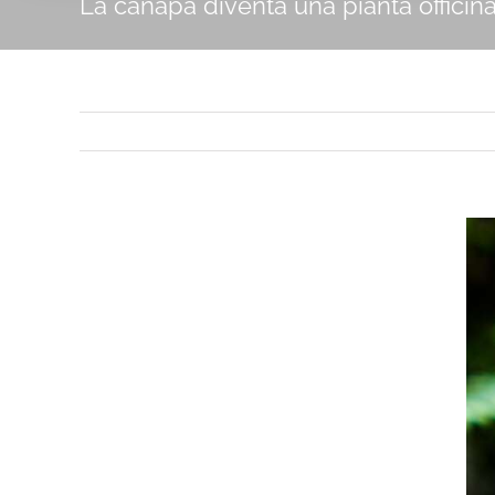
La canapa diventa una pianta officin
Ingrandisci
immagine