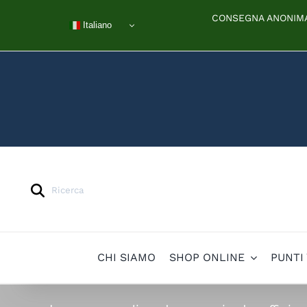
Salta
CONSEGNA ANONIMA 
al
Italiano
contenuto
Products
search
CHI SIAMO
SHOP ONLINE
PUNTI