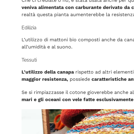
Che ci crediate o no, è stata usata anche per q
veniva alimentata con carburante derivato da 
realtà questa pianta aumenterebbe la resistenza 
Edilizia
L’utilizzo di mattoni bio composti anche da can
all’umidità e al suono.
Tessuti
L’utilizzo della canapa
rispetto ad altri element
maggior resistenza,
possiede
caratteristiche an
Se si rimpiazzasse il cotone gioverebbe anche a
mari e gli oceani con vele fatte esclusivamente