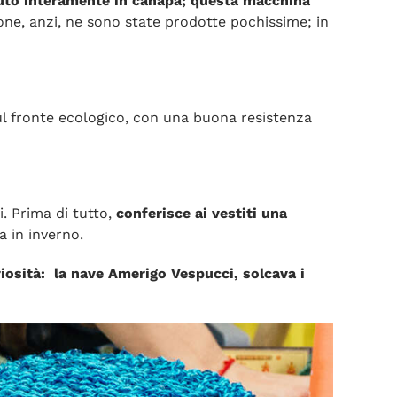
auto interamente in canapa; questa macchina
one, anzi, ne sono state prodotte pochissime; in
ul fronte ecologico, con una buona resistenza
. Prima di tutto,
conferisce ai vestiti una
a in inverno.
iosità: la nave Amerigo Vespucci, solcava i