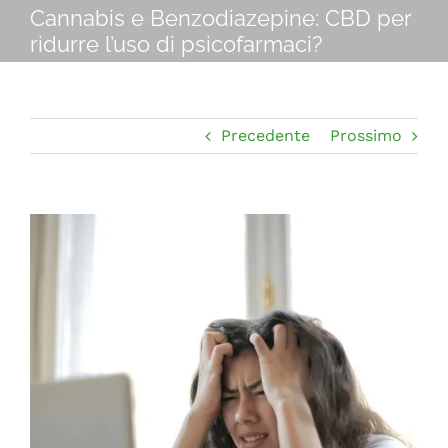
Navigation
Cannabis e Benzodiazepine: CBD per
CHI SIAMO
ridurre l’uso di psicofarmaci?
SHOP ONLINE
Precedente
Prossimo
PUNTI VENDITA
DELIVERY ROMA
Ingrandisci
immagine
RIVENDITORI
FIERE E COLLABORAZIONI
CONTATTI