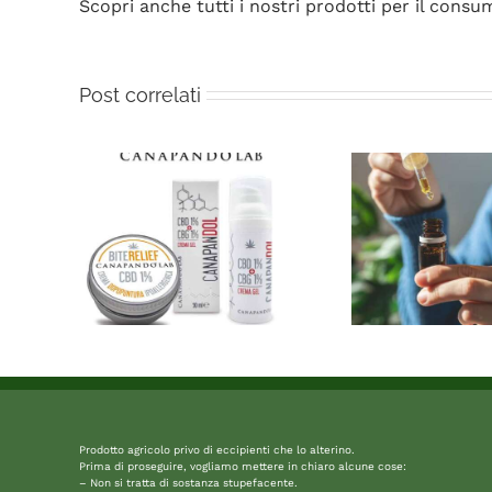
Scopri anche tutti i nostri prodotti per il consu
Post correlati
Prodotto agricolo privo di eccipienti che lo alterino.
Prima di proseguire, vogliamo mettere in chiaro alcune cose:
– Non si tratta di sostanza stupefacente.