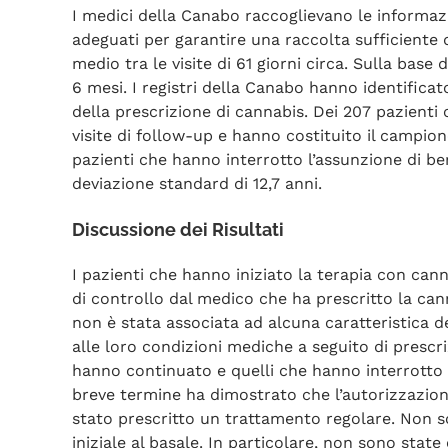
I medici della Canabo raccoglievano le informazi
adeguati per garantire una raccolta sufficiente d
medio tra le visite di 61 giorni circa. Sulla base
6 mesi. I registri della Canabo hanno identificat
della prescrizione di cannabis. Dei 207 pazient
visite di follow-up e hanno costituito il campion
pazienti che hanno interrotto l’assunzione di be
deviazione standard di 12,7 anni.
Discussione dei Risultati
I pazienti che hanno iniziato la terapia con can
di controllo dal medico che ha prescritto la can
non è stata associata ad alcuna caratteristica 
alle loro condizioni mediche a seguito di prescri
hanno continuato e quelli che hanno interrotto l
breve termine ha dimostrato che l’autorizzazione
stato prescritto un trattamento regolare. Non 
iniziale al basale. In particolare, non sono stat