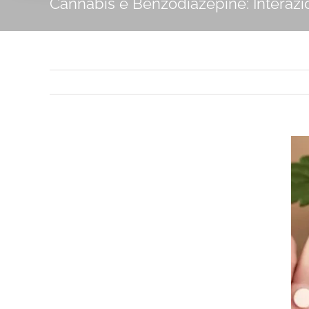
Cannabis e Benzodiazepine: Interazio
Ingrandisci
immagine