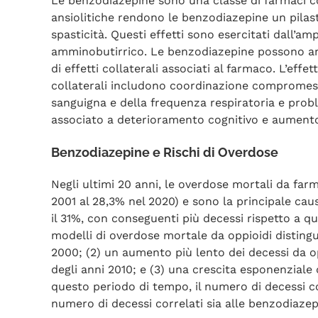
Le benzodiazepine sono una classe di farmaci co
ansiolitiche rendono le benzodiazepine un pilastr
spasticità. Questi effetti sono esercitati dall’a
amminobutirrico. Le benzodiazepine possono anch
di effetti collaterali associati al farmaco. L’eff
collaterali includono coordinazione compromessa
sanguigna e della frequenza respiratoria e prob
associato a deterioramento cognitivo e aumento 
Benzodiazepine e Rischi di Overdose
Negli ultimi 20 anni, le overdose mortali da farm
2001 al 28,3% nel 2020) e sono la principale cau
il 31%, con conseguenti più decessi rispetto a qua
modelli di overdose mortale da oppioidi distingu
2000; (2) un aumento più lento dei decessi da op
degli anni 2010; e (3) una crescita esponenziale
questo periodo di tempo, il numero di decessi co
numero di decessi correlati sia alle benzodiazep