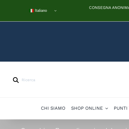
Salta
CONSEGNA ANONIMA 
al
Italiano
contenuto
Products
search
CHI SIAMO
SHOP ONLINE
PUNTI