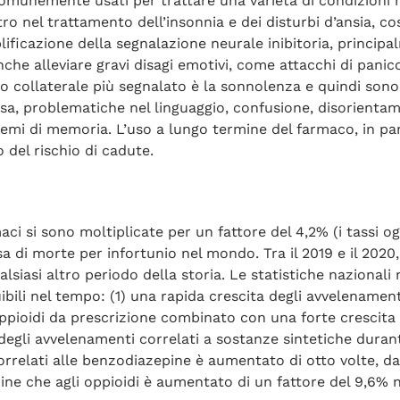
munemente usati per trattare una varietà di condizioni n
o nel trattamento dell’insonnia e dei disturbi d’ansia, co
mplificazione della segnalazione neurale inibitoria, princi
e alleviare gravi disagi emotivi, come attacchi di panico.
etto collaterale più segnalato è la sonnolenza e quindi sono
, problematiche nel linguaggio, confusione, disorientame
lemi di memoria. L’uso a lungo termine del farmaco, in par
del rischio di cadute.
aci si sono moltiplicate per un fattore del 4,2% (i tassi 
sa di morte per infortunio nel mondo. Tra il 2019 e il 2020
lsiasi altro periodo della storia. Le statistiche nazionali
ibili nel tempo: (1) una rapida crescita degli avvelenament
pioidi da prescrizione combinato con una forte crescita de
 degli avvelenamenti correlati a sostanze sintetiche dura
rrelati alle benzodiazepine è aumentato di otto volte, da 
ine che agli oppioidi è aumentato di un fattore del 9,6% n