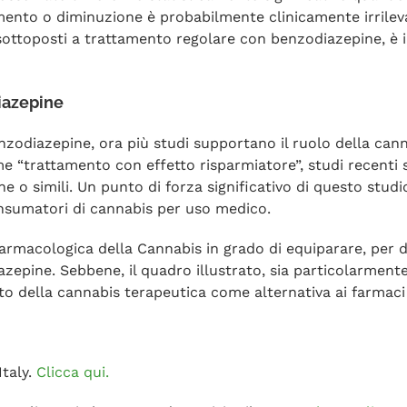
ento o diminuzione è probabilmente clinicamente irrileva
 sottoposti a trattamento regolare con benzodiazepine, è 
iazepine
benzodiazepine, ora più studi supportano il ruolo della ca
me “trattamento con effetto risparmiatore”, studi recent
 o simili. Un punto di forza significativo di questo studio
onsumatori di cannabis per uso medico.
farmacologica della Cannabis in grado di equiparare, per di
iazepine. Sebbene, il quadro illustrato, sia particolarmente
tto della cannabis terapeutica come alternativa ai farmaci
Italy.
Clicca qui.