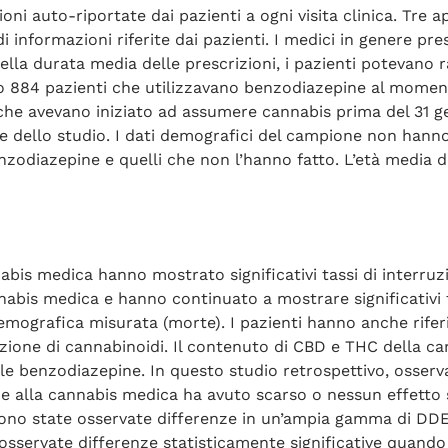
oni auto-riportate dai pazienti a ogni visita clinica. Tre
i informazioni riferite dai pazienti. I medici in genere pr
 della durata media delle prescrizioni, i pazienti potevano 
o 884 pazienti che utilizzavano benzodiazepine al momento d
i che avevano iniziato ad assumere cannabis prima del 31 
e dello studio. I dati demografici del campione non hanno 
nzodiazepine e quelli che non l’hanno fatto. L’età media de
nabis medica hanno mostrato significativi tassi di interru
nabis medica e hanno continuato a mostrare significativi ta
demografica misurata (morte). I pazienti hanno anche rifer
zione di cannabinoidi. Il contenuto di CBD e THC della cann
e benzodiazepine. In questo studio retrospettivo, osservaz
 alla cannabis medica ha avuto scarso o nessun effetto su
sono state osservate differenze in un’ampia gamma di DDE
e osservate differenze statisticamente significative quando