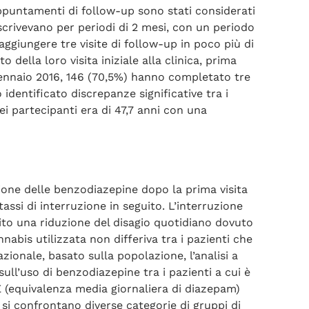
 appuntamenti di follow-up sono stati considerati
escrivevano per periodi di 2 mesi, con un periodo
raggiungere tre visite di follow-up in poco più di
ella loro visita iniziale alla clinica, prima
gennaio 2016, 146 (70,5%) hanno completato tre
identificato discrepanze significative tra i
i partecipanti era di 47,7 anni con una
zione delle benzodiazepine dopo la prima visita
ssi di interruzione in seguito. L’interruzione
ito una riduzione del disagio quotidiano dovuto
abis utilizzata non differiva tra i pazienti che
ionale, basato sulla popolazione, l’analisi a
ll’uso di benzodiazepine tra i pazienti a cui è
 (equivalenza media giornaliera di diazepam)
 si confrontano diverse categorie di gruppi di