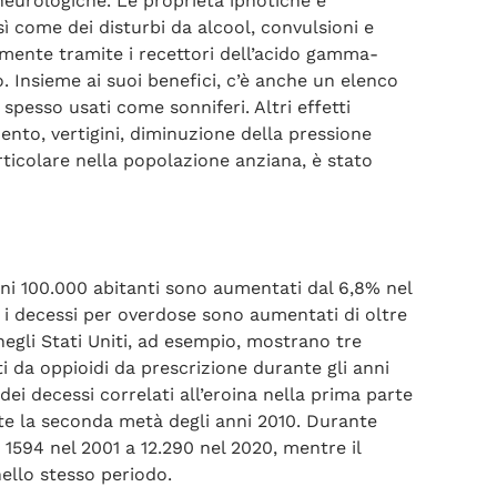
eurologiche. Le proprietà ipnotiche e
sì come dei disturbi da alcool, convulsioni e
palmente tramite i recettori dell’acido gamma-
 Insieme ai suoi benefici, c’è anche un elenco
 spesso usati come sonniferi. Altri effetti
nto, vertigini, diminuzione della pressione
ticolare nella popolazione anziana, è stato
ogni 100.000 abitanti sono aumentati dal 6,8% nel
, i decessi per overdose sono aumentati di oltre
 negli Stati Uniti, ad esempio, mostrano tre
i da oppioidi da prescrizione durante gli anni
i decessi correlati all’eroina nella prima parte
nte la seconda metà degli anni 2010. Durante
1594 nel 2001 a 12.290 nel 2020, mentre il
ello stesso periodo.