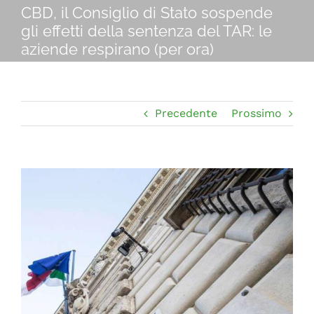
Navigation
CBD, il Consiglio di Stato sospende
CHI SIAMO
gli effetti della sentenza del TAR: le
aziende respirano (per ora)
SHOP ONLINE
PUNTI VENDITA
Precedente
Prossimo
DELIVERY ROMA
Ingrandisci
immagine
RIVENDITORI
FIERE E COLLABORAZIONI
CONTATTI