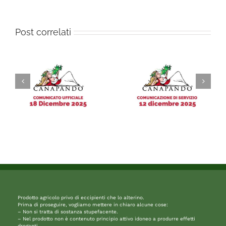
Post correlati
Prodotto agricolo privo di eccipienti che lo alterino.
Prima di proseguire, vogliamo mettere in chiaro alcune cose:
– Non si tratta di sostanza stupefacente.
– Nel prodotto non è contenuto principio attivo idoneo a produrre effetti
droganti.