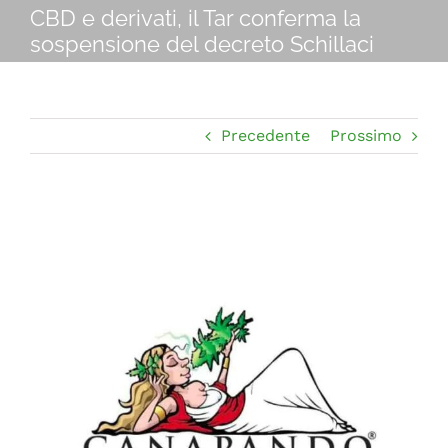
Navigation
CBD e derivati, il Tar conferma la
CHI SIAMO
sospensione del decreto Schillaci
SHOP ONLINE
Precedente
Prossimo
PUNTI VENDITA
DELIVERY ROMA
Ingrandisci
immagine
RIVENDITORI
FIERE E COLLABORAZIONI
CONTATTI