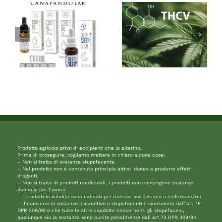
Prodotto agricolo privo di eccipienti che lo alterino.
Prima di proseguire, vogliamo mettere in chiaro alcune cose:
– Non si tratta di sostanza stupefacente.
– Nel prodotto non è contenuto principio attivo idoneo a produrre effetti
droganti.
– Non si tratta di prodotti medicinali, i prodotti non contengono sostanze
dannose per l’uomo
– I prodotti in vendita sono indicati per ricerca, uso tecnico o collezionismo.
– Il consumo di sostanze psicoattive o stupefacenti è sanzionato dall’art 75
DPR 309/90 e che tutte le altre condotte concernenti gli stupefaceni,
qualunque sia la sostanza sono punite penalmente dall art 73 DPR 309/90