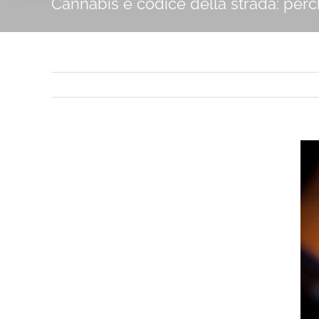
Cannabis e codice della strada: per
Ingrandisci
immagine