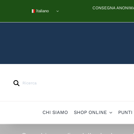
Salta
CONSEGNA ANONIMA 
al
Italiano
contenuto
Products
search
CHI SIAMO
SHOP ONLINE
PUNTI