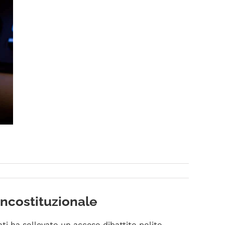
incostituzionale
ti ha sollevato un acceso dibattito polito-