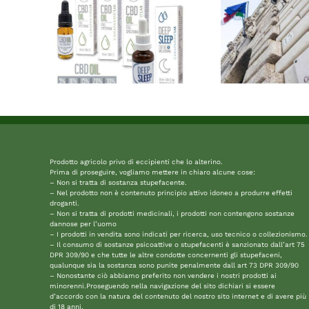
Prodotto agricolo privo di eccipienti che lo alterino.
Prima di proseguire, vogliamo mettere in chiaro alcune cose:
– Non si tratta di sostanza stupefacente.
– Nel prodotto non è contenuto principio attivo idoneo a produrre effetti
droganti.
– Non si tratta di prodotti medicinali, i prodotti non contengono sostanze
dannose per l’uomo
– I prodotti in vendita sono indicati per ricerca, uso tecnico o collezionismo.
– Il consumo di sostanze psicoattive o stupefacenti è sanzionato dall’art 75
DPR 309/90 e che tutte le altre condotte concernenti gli stupefaceni,
qualunque sia la sostanza sono punite penalmente dall art 73 DPR 309/90
– Nonostante ciò abbiamo preferito non vendere i nostri prodotti ai
minorenni.Proseguendo nella navigazione del sito dichiari si essere
d’accordo con la natura del contenuto del nostro sito internet e di avere più
di 18 anni.