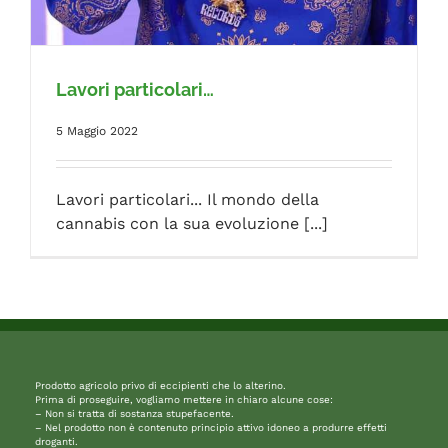
FAQ
Lavori particolari…
5 Maggio 2022
Lavori particolari... Il mondo della
cannabis con la sua evoluzione [...]
Prodotto agricolo privo di eccipienti che lo alterino.
Prima di proseguire, vogliamo mettere in chiaro alcune cose:
– Non si tratta di sostanza stupefacente.
– Nel prodotto non è contenuto principio attivo idoneo a produrre effetti
droganti.