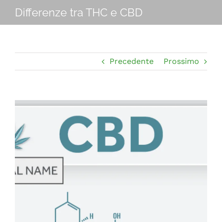
Navigation
Differenze tra THC e CBD
CHI SIAMO
SHOP ONLINE
Precedente
Prossimo
PUNTI VENDITA
Ingrandisci
DELIVERY ROMA
immagine
RIVENDITORI
FIERE E COLLABORAZIONI
CONTATTI