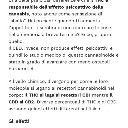
Una delle principali differenze è che il
THC è
responsabile dell’effetto psicoattivo della
cannabis
, noto anche come sensazione di
“sballo”. Hai presente quando ti aumenta
l’appetito o ti sembra di non ricordare le cose
nella memoria a breve termine? Ecco, proprio
quello.
Il CBD, invece, non produce effetti psicoattivi e
quindi lo studio medico di questo cannabinoide è
stato in grado di avanzare con meno ostacoli
burocratici.
A livello chimico, divergono per come le loro
molecole si legano ai recettori cannabinoidi nel
corpo: I
l THC si lega ai recettori CB1
mentre
il
CBD ai CB2.
Diverse percentuali di THC e di CBD
avranno quindi effetti differenti sul fisico.
Gli effetti