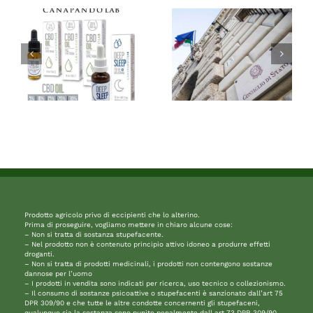
Prodotto agricolo privo di eccipienti che lo alterino.
Prima di proseguire, vogliamo mettere in chiaro alcune cose:
– Non si tratta di sostanza stupefacente.
– Nel prodotto non è contenuto principio attivo idoneo a produrre effetti
droganti.
– Non si tratta di prodotti medicinali, i prodotti non contengono sostanze
dannose per l’uomo
– I prodotti in vendita sono indicati per ricerca, uso tecnico o collezionismo.
– Il consumo di sostanze psicoattive o stupefacenti è sanzionato dall’art 75
DPR 309/90 e che tutte le altre condotte concernenti gli stupefaceni,
qualunque sia la sostanza sono punite penalmente dall art 73 DPR 309/90