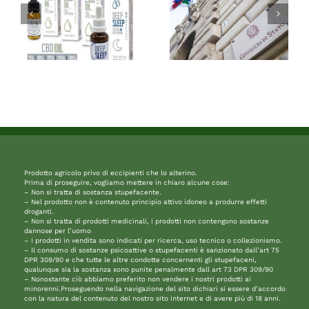
Prodotto agricolo privo di eccipienti che lo alterino.
Prima di proseguire, vogliamo mettere in chiaro alcune cose:
– Non si tratta di sostanza stupefacente.
– Nel prodotto non è contenuto principio attivo idoneo a produrre effetti
droganti.
– Non si tratta di prodotti medicinali, i prodotti non contengono sostanze
dannose per l’uomo
– I prodotti in vendita sono indicati per ricerca, uso tecnico o collezionismo.
– Il consumo di sostanze psicoattive o stupefacenti è sanzionato dall’art 75
DPR 309/90 e che tutte le altre condotte concernenti gli stupefaceni,
qualunque sia la sostanza sono punite penalmente dall art 73 DPR 309/90
– Nonostante ciò abbiamo preferito non vendere i nostri prodotti ai
minorenni.Proseguendo nella navigazione del sito dichiari si essere d’accordo
con la natura del contenuto del nostro sito internet e di avere più di 18 anni.