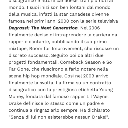
discografico e attore canadese, tra i più noti al
mondo. I suoi inizi son ben lontani dal mondo
della musica, infatti la star canadese divenne
famosa nei primi anni 2000 con la serie televisiva
Degrassi: The Next Generation
.
Nel 2006
finalmente decise di intraprendere la carriera da
rapper e cantante, pubblicando il suo primo
mixtape, Room for Improvement, che riscosse un
discreto successo. Seguito poi da altri due
progetti fondamentali, Comeback Season e So
Far Gone, che riuscirono a farlo notare nella
scena hip hop mondiale. Così nel 2009 arrivò
finalmente la svolta. La firma su un contratto
discografico con la prestigiosa etichetta Young
Money, fondata dal famoso rapper Lil Wayne.
Drake definisce lo stesso come un padre e
continua a ringraziarlo sempre. Ha dichiarato
“Senza di lui non esisterebbe nessun Drake!”.