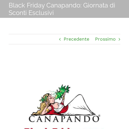
Navigation
Black Friday Canapando: Giornata di
CHI SIAMO
Sconti Esclusivi
SHOP ONLINE
Precedente
Prossimo
PUNTI VENDITA
DELIVERY ROMA
Ingrandisci
immagine
RIVENDITORI
FIERE E COLLABORAZIONI
CONTATTI