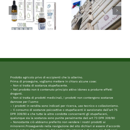
Prodotto agricolo privo di eccipienti che lo alterino.
Prima di proseguire, vogliamo mettere in chiaro alcune cose:
– Non si tratta di sostanza stupefacente.
– Nel prodotto non è contenuto principio attivo idoneo a produrre effetti
droganti.
– Non si tratta di prodotti medicinali, i prodotti non contengono sostanze
dannose per l’uomo
– I prodotti in vendita sono indicati per ricerca, uso tecnico o collezionismo.
– Il consumo di sostanze psicoattive o stupefacenti è sanzionato dall’art 75
DPR 309/90 e che tutte le altre condotte concernenti gli stupefaceni,
qualunque sia la sostanza sono punite penalmente dall art 73 DPR 309/90
– Nonostante ciò abbiamo preferito non vendere i nostri prodotti ai
minorenni.Proseguendo nella navigazione del sito dichiari si essere d’accordo