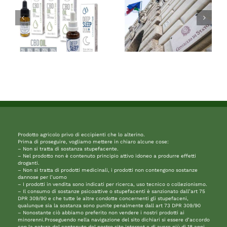
Prodotto agricolo privo di eccipienti che lo alterino.
Prima di proseguire, vogliamo mettere in chiaro alcune cose:
– Non si tratta di sostanza stupefacente.
– Nel prodotto non è contenuto principio attivo idoneo a produrre effetti
droganti.
– Non si tratta di prodotti medicinali, i prodotti non contengono sostanze
dannose per l’uomo
– I prodotti in vendita sono indicati per ricerca, uso tecnico o collezionismo.
– Il consumo di sostanze psicoattive o stupefacenti è sanzionato dall’art 75
DPR 309/90 e che tutte le altre condotte concernenti gli stupefaceni,
qualunque sia la sostanza sono punite penalmente dall art 73 DPR 309/90
– Nonostante ciò abbiamo preferito non vendere i nostri prodotti ai
minorenni.Proseguendo nella navigazione del sito dichiari si essere d’accordo
con la natura del contenuto del nostro sito internet e di avere più di 18 anni.