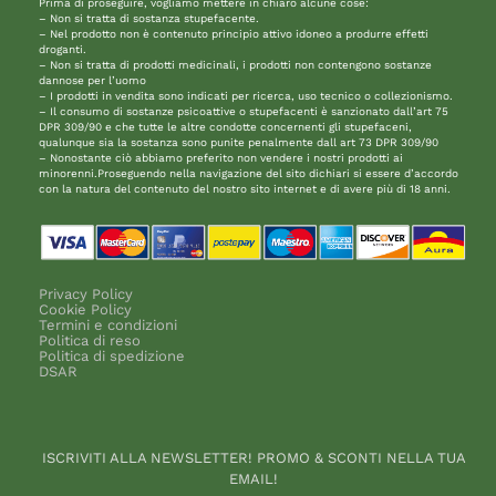
Prima di proseguire, vogliamo mettere in chiaro alcune cose:
– Non si tratta di sostanza stupefacente.
– Nel prodotto non è contenuto principio attivo idoneo a produrre effetti
droganti.
– Non si tratta di prodotti medicinali, i prodotti non contengono sostanze
dannose per l’uomo
– I prodotti in vendita sono indicati per ricerca, uso tecnico o collezionismo.
– Il consumo di sostanze psicoattive o stupefacenti è sanzionato dall’art 75
DPR 309/90 e che tutte le altre condotte concernenti gli stupefaceni,
qualunque sia la sostanza sono punite penalmente dall art 73 DPR 309/90
– Nonostante ciò abbiamo preferito non vendere i nostri prodotti ai
minorenni.Proseguendo nella navigazione del sito dichiari si essere d’accordo
con la natura del contenuto del nostro sito internet e di avere più di 18 anni.
Privacy Policy
Cookie Policy
Termini e condizioni
Politica di reso
Politica di spedizione
DSAR
ISCRIVITI ALLA NEWSLETTER! PROMO & SCONTI NELLA TUA
EMAIL!