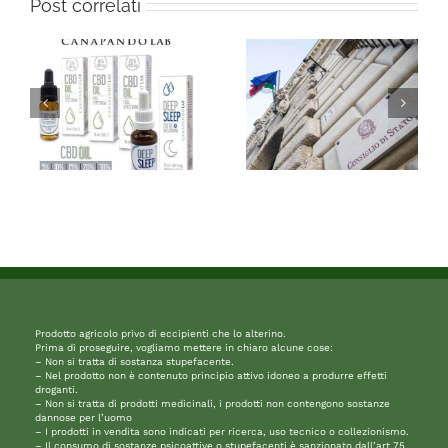
Post correlati
Prodotto agricolo privo di eccipienti che lo alterino.
Prima di proseguire, vogliamo mettere in chiaro alcune cose:
– Non si tratta di sostanza stupefacente.
– Nel prodotto non è contenuto principio attivo idoneo a produrre effetti
droganti.
– Non si tratta di prodotti medicinali, i prodotti non contengono sostanze
dannose per l’uomo
– I prodotti in vendita sono indicati per ricerca, uso tecnico o collezionismo.
– Il consumo di sostanze psicoattive o stupefacenti è sanzionato dall’art 75