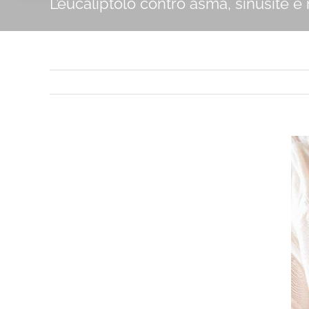
L’eucaliptolo contro asma, sinusite 
Ingrandisci
immagine