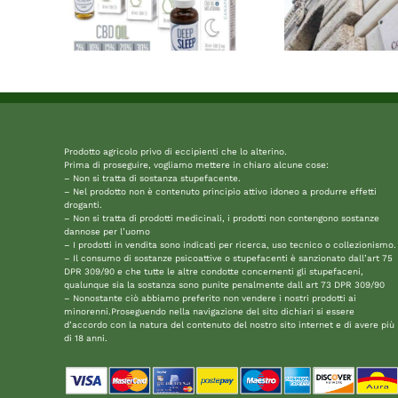
Prodotto agricolo privo di eccipienti che lo alterino.
Prima di proseguire, vogliamo mettere in chiaro alcune cose:
– Non si tratta di sostanza stupefacente.
– Nel prodotto non è contenuto principio attivo idoneo a produrre effetti
droganti.
– Non si tratta di prodotti medicinali, i prodotti non contengono sostanze
dannose per l’uomo
– I prodotti in vendita sono indicati per ricerca, uso tecnico o collezionismo.
– Il consumo di sostanze psicoattive o stupefacenti è sanzionato dall’art 75
DPR 309/90 e che tutte le altre condotte concernenti gli stupefaceni,
qualunque sia la sostanza sono punite penalmente dall art 73 DPR 309/90
– Nonostante ciò abbiamo preferito non vendere i nostri prodotti ai
minorenni.Proseguendo nella navigazione del sito dichiari si essere
d’accordo con la natura del contenuto del nostro sito internet e di avere più
di 18 anni.