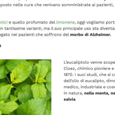
posto nelle cure che venivano somministrate ai pazienti, 
tici
e quello profumato del
limonene
, oggi vogliamo porta
in tantissime varianti, ma il suo principale uso sta diven
egato nei pazienti che soffrono del
morbo di Alzheimer.
0
L’eucaliptolo venne scope
Cloez, chimico pioniere e
1870. I suoi studi, che si
dell’olio di eucalipto, di
medico, industriale e cosm
in natura,
nella menta, ne
salvia