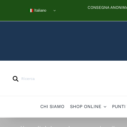
Salta
CONSEGNA ANONIMA 
al
Italiano
contenuto
Products
search
CHI SIAMO
SHOP ONLINE
PUNTI